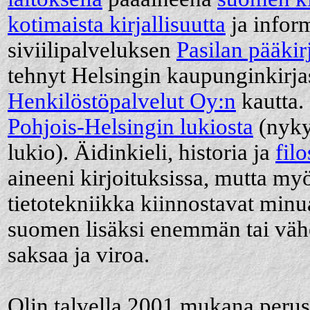
kotimaista kirjallisuutta
ja inform
siviilipalveluksen
Pasilan pääkir
tehnyt Helsingin kaupunginkirja
Henkilöstöpalvelut Oy:n
kautta. 
Pohjois-Helsingin lukiosta
(nyky
lukio). Äidinkieli, historia ja
filo
aineeni kirjoituksissa, mutta my
tietotekniikka kiinnostavat minua
suomen lisäksi enemmän tai väh
saksaa ja viroa.
Olin talvella 2001 mukana perus