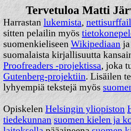
Tervetuloa Matti Järv
Harrastan
lukemista
,
nettisurffai
sitten pelailin myös
tietokonepel
suomenkieliseen
Wikipediaan
ja
suomalaista kirjallisuutta kansa
Proofreaders -projektissa
, joka t
Gutenberg-projektiin
. Lisäilen 
lyhyempiä tekstejä myös
suomen
Opiskelen
Helsingin yliopiston
tiedekunnan
suomen kielen ja ko
laitoksella
pääaineena
suomen ki