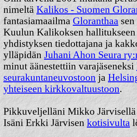
nimeltä
Kalikos - Suomen Gloran
fantasiamaailma
Gloranthaa
sen 
Kuulun Kalikoksen hallitukseen
yhdistyksen tiedottajana ja kakk
ylläpidän
Juhani Ahon Seura ry:n
minut äänestettiin varajäseneksi
seurakuntaneuvostoon
ja
Helsin
yhteiseen kirkkovaltuustoon
.
Pikkuveljelläni Mikko Järvisell
Isäni Erkki Järvisen
kotisivulta
l