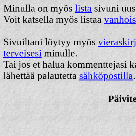
Minulla on myös
lista
sivuni uusi
Voit katsella myös listaa
vanhois
Sivuiltani löytyy myös
vieraskir
terveisesi
minulle.
Tai jos et halua kommenttejasi k
lähettää palautetta
sähköpostilla
.
Päivit