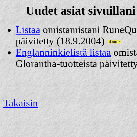
Uudet asiat sivuillan
Listaa
omistamistani RuneQues
päivitetty (18.9.2004)
Englanninkielistä listaa
omist
Glorantha-tuotteista päivitet
Takaisin